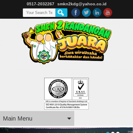
0517-2032267
smkn2kdg@yahoo.co.id
Main Menu