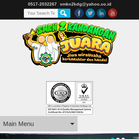
0517-2032267
smkn2kdg@yahoo.co.id
Main Menu