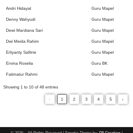
Andri Hidayat
Guru Mapel
Denny Wahyudi
Guru Mapel
Dewi Mardiana Sari
Guru Mapel
Dwi Meida Rahim
Guru Mapel
Erliyanty Safitrie
Guru Mapel
Ervina Roselia
Guru BK
Fatimatur Rahmi
Guru Mapel
Showing 1 to 10 of 48 entries
‹
1
2
3
4
5
›
© 2026: , All Rights Reserved
| Smartia Theme by:
D5 Creation
|