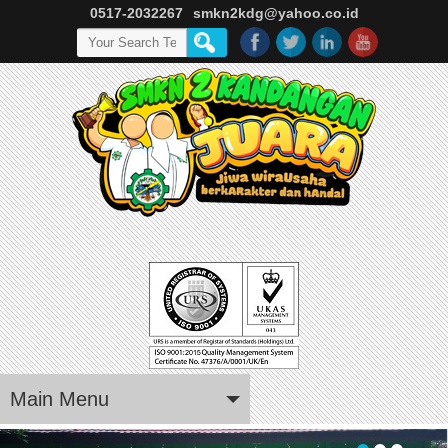
0517-2032267
smkn2kdg@yahoo.co.id
Main Menu