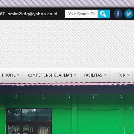
67
smkn2kdg@yahoo.co.id
PROFIL
KOMPETENSI KEAHLIAN
FASILITAS
FITUR