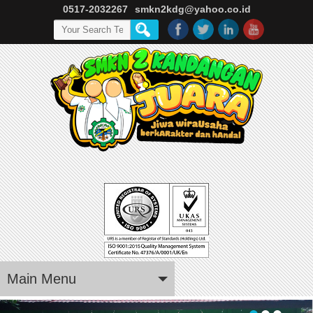
0517-2032267
smkn2kdg@yahoo.co.id
Main Menu