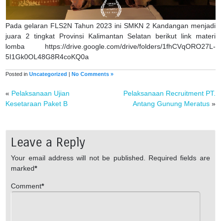
Pada gelaran FLS2N Tahun 2023 ini SMKN 2 Kandangan menjadi
juara 2 tingkat Provinsi Kalimantan Selatan berikut link materi
lomba https://drive.google.com/drive/folders/1fhCVqORO27L-
5I1Gk0OL48G8R4coKQ0a
Posted in
Uncategorized
|
No Comments »
«
Pelaksanaan Ujian
Pelaksanaan Recruitment PT.
Kesetaraan Paket B
Antang Gunung Meratus
»
Leave a Reply
Your email address will not be published.
Required fields are
marked
*
Comment
*