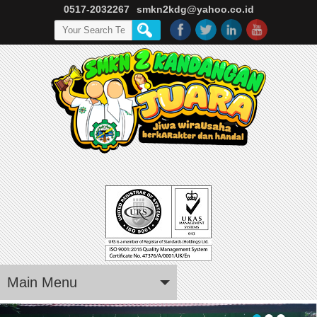
0517-2032267
smkn2kdg@yahoo.co.id
Main Menu