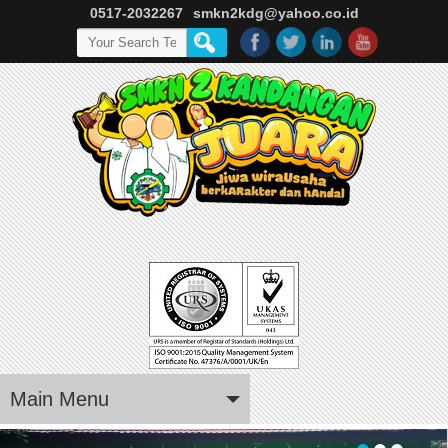
0517-2032267
smkn2kdg@yahoo.co.id
Main Menu